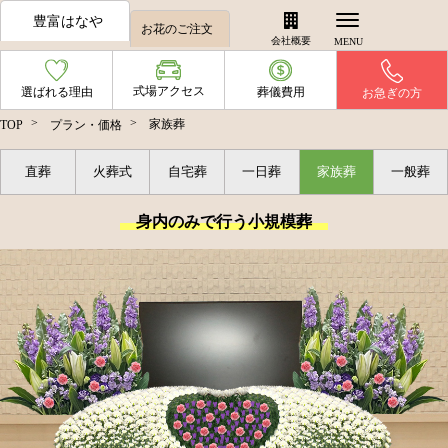
豊富はなや
お花のご注文
会社概要
式場アクセス
選ばれる理由
葬儀費用
お急ぎの方
家族葬
TOP
プラン・価格
直葬
火葬式
自宅葬
一日葬
家族葬
一般葬
身内のみで行う小規模葬