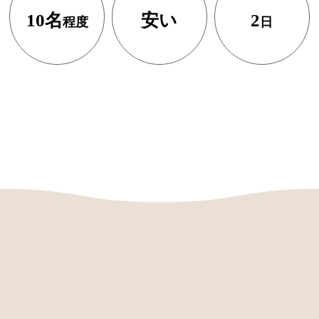
10名
安い
2
程度
日